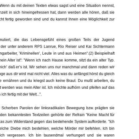
! Wenn du mit deinen Texten etwas sagst und eine Situation nennst,
nzelt in sich hineingefressen hat, dann werden alle hören, daß sie
icht fertig geworden sind und du kannst ihnen eine Möglichkeit zur
muliert, die das Lebensgefühl eines großen Teils der Jugend
, der unter anderem RPS Lanrue, Rio Reiser und Kai Sichtermann
ngarbeiter, ’Kriminellen’, Leute in und aus Heimen”.(2) Beispielhaft
ein Alter ist”: ”Wenn ich nach Hause komme, sitzt da ein alter Typ.
b nich’ daß er’s ist. Wir sehen uns nur manchmal und dann reden wir
ge aus dir wird mal nicht viel. Alles was du anfängst hörst du gleich
ie ernähren und du kriegst auch keine Braut. Du mußt arbeiten, du
ht werden was mein Alter ist. Ich möchte aufhörn und pfeifen auf das
ch fertig mit der Welt...”.
e Scherben Parolen der linksradikalen Bewegung bzw. prägten sie
u den bekanntesten Textzeilen gehörte der Refrain ”Keine Macht für
as zum Widerstand gegen das bestehende System aufforderte. ”Ich
welche Diebe mich bestehlen, welche Mörder mir befehlen. Ich bin
ich vergessen. Ich bin tausendmal verhungert und sie waren