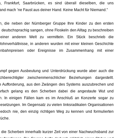
, Frankfurt, Saarbrücken, es sind überall dieselben, die uns
 Land mach ’ne Faust aus deiner Hand. Keine Macht für Niemand.”
n, die neben der Nürnberger Gruppe Ihre Kinder zu den ersten
deutschsprachig sangen, ohne Floskeln den Alltag zu beschreiben
einer anderen Welt zu vermitteln. Ein Stück beschrieb die
hnverhältnisse, in anderen wurden mit einer kleinen Geschichte
enbahnpreisen oder Ereignisse im Zusammenhang mit einer
ampf gegen Ausbeutung und Unterdrückung wurde aber auch die
chberechtigter zwischenmenschlicher Beziehungen dargestellt.
die Aufforderung, aus den Zwängen des Systems auszubrechen und
rfach gelang es den Scherben dabei die angestaute Wut und
en. In einigen Fällen kam es im Anschluß an Konzerte sogar zu
setzungen. Im Gegensatz zu vielen linksradikalen Organisationen
doch nie, den einzig richtigen Weg zu kennen und formulierten
rüche.
 die Scherben innerhalb kurzer Zeit von einer Nachwuchsband zur