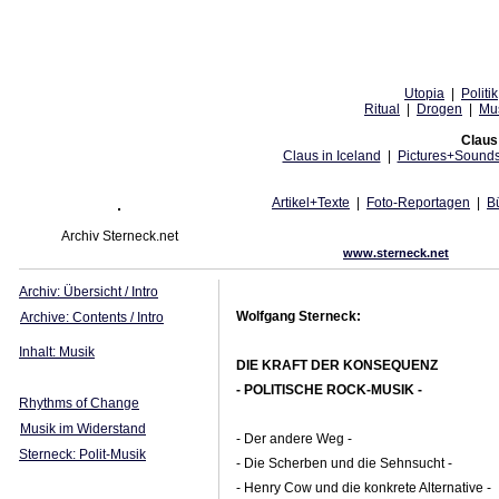
Utopia
|
Politik
Ritual
|
Drogen
|
Mu
Claus 
Claus in Iceland
|
Pictures+Sound
Artikel+Texte
|
Foto-Reportagen
|
B
Archiv Sterneck.net
www.sterneck.net
Archiv: Übersicht / Intro
Wolfgang Sterneck:
Archive: Contents / Intro
Inhalt: Musik
DIE KRAFT DER KONSEQUENZ
- POLITISCHE ROCK-MUSIK -
Rhythms of Change
Musik im Widerstand
- Der andere Weg -
Sterneck: Polit-Musik
- Die Scherben und die Sehnsucht -
- Henry Cow und die konkrete Alternative -