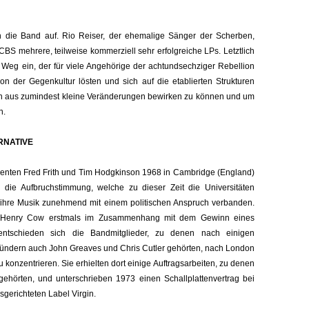
ich die Band auf. Rio Reiser, der ehemalige Sänger der Scherben,
CBS mehrere, teilweise kommerziell sehr erfolgreiche LPs. Letztlich
 Weg ein, der für viele Angehörige der achtundsechziger Rebellion
von der Gegenkultur lösten und sich auf die etablierten Strukturen
nen aus zumindest kleine Veränderungen bewirken zu können und um
n.
RNATIVE
nten Fred Frith und Tim Hodgkinson 1968 in Cambridge (England)
die Aufbruchstimmung, welche zu dieser Zeit die Universitäten
e ihre Musik zunehmend mit einem politischen Anspruch verbanden.
en Henry Cow erstmals im Zusammenhang mit dem Gewinn eines
ntschieden sich die Bandmitglieder, zu denen nach einigen
ndern auch John Greaves und Chris Cutler gehörten, nach London
u konzentrieren. Sie erhielten dort einige Auftragsarbeiten, zu denen
 gehörten, und unterschrieben 1973 einen Schallplattenvertrag bei
sgerichteten Label Virgin.