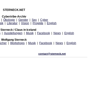
STERNECK.NET
Cybertribe-Archiv
|
Ökologie
|
Gender
|
Sex
|
Cyber
sik
|
Literatur
|
Vision
|
Projekte
|
English
Sterneck / Claus in Iceland
s
|
Ausstellungen
|
Musik
|
Facebook
|
News
|
English
Wolfgang Sterneck
ücher
|
Workshops
|
Musik
|
Facebook
|
News
|
English
contact@sterneck.net