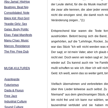
Abu-Jamal: HipHop
der Leute stehst, für die du Musik machst
Beatnigs: Beat Nig
die zwar alle kennen, die aber jeder verei
Consolidated: Note
nicht die einzigen sind, die damit noch n
Bikini Kill: Riot Grrrl
Veränderung zeigen...”(1)
Yeastie Girlz: Sex
Galas: Body Politic
Entsprechend klar waren die Texte for
Elias: Fatal-Manifests
ausdrückten. Betont bezog sich die Band
Manu Chao: Music
angehörten, auf die ”Lehrlinge, Rocker, Ju
Marcos: Resistance
war das Stück ”Ich will nicht werden was m
The Fire: Free Dub
Der sagt, er ist mein Vater, aber ich glau
nicht viel. Doch wenn wir reden sagt er: Jun
wieder auf. Du kannst auch nie ’ne Famil
mußt schuften so wie ich. Aber ich will nic
MUSIK-KULTUREN
Geld. Ich weiß, wenn das so weiter geht, bin i
Avantgarde
Vielfach übernahmen und verbreiteten di
Futurismus
über ihre Lieder teilweise auch selbst. Z
Dada & Fluxus
Niemand” aus dem gleichnamigen Stück, d
Free Jazz
bin nicht frei und ich kann nur wählen, 
Industrial Culture
tausendmal verblutet und sie haben m
Sound Culture