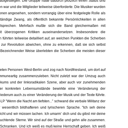
aufgestiegen. Die Gruppe hatte dadurch plötzlich einen Status und
en war und die Mitglieder teilweise überforderte. Die Musiker wurden
sonen angesehen, sondern vorrangig über eine festgelegte Rolle als
tändige Zwang, als öffentlich bekannte Persönlichkeiten in allen
tsprechen. Mehrfach mußte sich die Band gleichermaßen mit
 überzogenen Kritiken auseinandersetzen. Insbesondere die
ührten teilweise detailliert auf, an welchen Punkten die Scherben
zur Revolution abwichen, ohne zu erkennen, daß sie sich selbst
 Bezeichnender Weise überlebten die Scherben die meisten dieser
deten Personen West-Berlin und zog nach Nordfriesland, um dort auf
mmuneartig zusammenzuleben. Nicht zuletzt war der Umzug auch
ikums und der linksradikalen Szene, aber auch vor zunehmenden
r konkreten Lebensumstände bewirkte eine Veränderung der
wiederum auch zu einer Veränderung der Musik und der Texte führte.
-LP ”Wenn die Nacht am tiefsten...” schwand die verbale Militanz der
r wesentlich bildhafteren und lyrischeren Sprache. ”Ich seh deine
icht und wir müssen lachen. Ich umarm’ dich und du gibst mir deine
chtende Sterne. Wir sind auf der Straße und gehn alle zusammen.
e Schranken. Und ich weiß es muß keine Herrschaft geben. Ich weiß