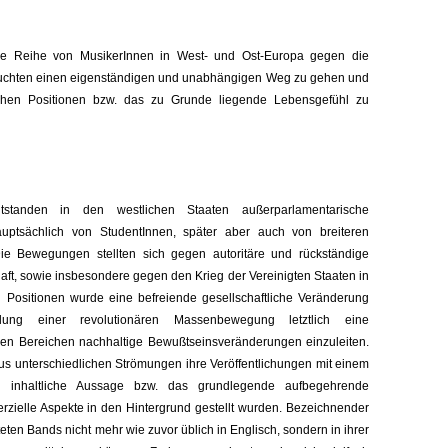
eine Reihe von MusikerInnen in West- und Ost-Europa gegen die
rsuchten einen eigenständigen und unabhängigen Weg zu gehen und
ichen Positionen bzw. das zu Grunde liegende Lebensgefühl zu
standen in den westlichen Staaten außerparlamentarische
uptsächlich von StudentInnen, später aber auch von breiteren
ie Bewegungen stellten sich gegen autoritäre und rückständige
haft, sowie insbesondere gegen den Krieg der Vereinigten Staaten in
 Positionen wurde eine befreiende gesellschaftliche Veränderung
ung einer revolutionären Massenbewegung letztlich eine
elen Bereichen nachhaltige Bewußtseinsveränderungen einzuleiten.
 unterschiedlichen Strömungen ihre Veröffentlichungen mit einem
e inhaltliche Aussage bzw. das grundlegende aufbegehrende
rzielle Aspekte in den Hintergrund gestellt wurden. Bezeichnender
eten Bands nicht mehr wie zuvor üblich in Englisch, sondern in ihrer