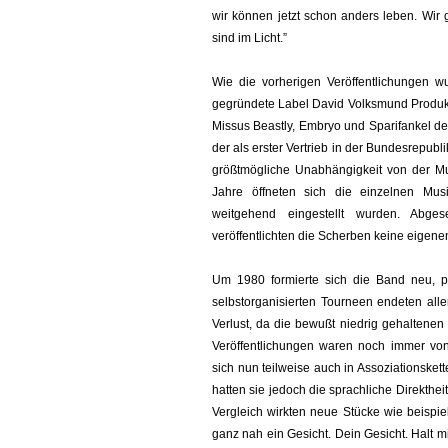
wir können jetzt schon anders leben. Wir 
sind im Licht.”
Wie die vorherigen Veröffentlichungen w
gegründete Label David Volksmund Produkti
Missus Beastly, Embryo und Sparifankel d
der als erster Vertrieb in der Bundesrepub
größtmögliche Unabhängigkeit von der Mus
Jahre öffneten sich die einzelnen Musi
weitgehend eingestellt wurden. Abge
veröffentlichten die Scherben keine eigen
Um 1980 formierte sich die Band neu, p
selbstorganisierten Tourneen endeten alle
Verlust, da die bewußt niedrig gehaltenen 
Veröffentlichungen waren noch immer von
sich nun teilweise auch in Assoziationsket
hatten sie jedoch die sprachliche Direkthe
Vergleich wirkten neue Stücke wie beispie
ganz nah ein Gesicht. Dein Gesicht. Halt mich