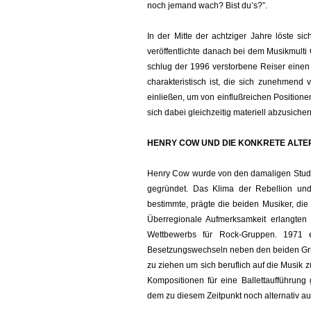
noch jemand wach? Bist du’s?”.
In der Mitte der achtziger Jahre löste s
veröffentlichte danach bei dem Musikmulti 
schlug der 1996 verstorbene Reiser einen
charakteristisch ist, die sich zunehmend 
einließen, um von einflußreichen Positio
sich dabei gleichzeitig materiell abzusicher
HENRY COW UND DIE KONKRETE ALTE
Henry Cow wurde von den damaligen Stude
gegründet. Das Klima der Rebellion und 
bestimmte, prägte die beiden Musiker, di
Überregionale Aufmerksamkeit erlangt
Wettbewerbs für Rock-Gruppen. 1971 e
Besetzungswechseln neben den beiden Grü
zu ziehen um sich beruflich auf die Musik z
Kompositionen für eine Ballettaufführung
dem zu diesem Zeitpunkt noch alternativ au