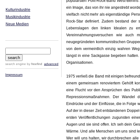
populärsten Polit-Rock-Band West-Berlins 
ein Image, das von ihr nie angestrebt word
Kulturindustrie
vielfach nicht mehr als eigenständige Per
Musikindustrie
Rock-Star definiert. Zudem bestand der s
Neue Medien
Lebenslagen den linken Idealen zu en
Vereinnahmungsversuchen wie auch mit
neugegründeten kommunistischen Gruppen f
von dem vermeintlich einzig wahren Weg 
längst in eine Sackgasse begeben hatten.
Organisationen.
search engine
by
freefind
advanced
Impressum
1975 verließ die Band mit einigen befreun
einem gemeinsam renoviertem Gehöft ko
eine Flucht vor den Ansprüchen des Publ
Repressionsmaßnahmen. Der Wandel de
Eindrücke und der Einflüsse, die in Folge 
Auf der in dieser Zeit entstandenen Doppel
ersten Veröffentlichungen zugunsten eine
Augen und sie sind offen. Ich seh dein Ges
Wärme. Und alle Menschen um uns sind leu
Wer will uns halten, wir durchbrechen all