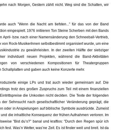
gehn nach Morgen, Gestern zählt nicht. Weg sind die Schatten, wir
urde auch ”Wenn die Nacht am tiefsten...” für das von der Band
on eingespielt. 1976 initiieren Ton Steine Scherben mit den Bands
en April- bzw. nach einer Namensänderung den Schneeball-Vertrieb,
lik von Rock-MusikerInnen selbstbestimmt organisiert wurde, um eine
ikindustrie zu gewährleisten. In der zweiten Hälfte der siebziger
ker individuell neuen Projekten, während die Band-Aktivitäten
segen von verschiedenen Kompositionen für Theatergruppen
en Schallplatten und gaben auch keine Konzerte mehr.
roduzierte einige LPs und trat auch wieder gemeinsam auf. Die
rdings trotz des großen Zuspruchs zum Teil mit einem finanziellen
Eintrittspreise die Unkosten nicht deckten. Die Texte der folgenden
 der Sehnsucht nach gesellschaftlicher Veränderung geprägt, die
ten oder in Anspielungen auf biblische Symbole ausdrückte. Zumeist
it und die inhaltliche Konsequenz der frühen Aufnahmen verloren. Im
lsweise ”Bist du’s?” banal und kraftlos: ”Durch den Regen spür ich
 fest. Was’n Wetter, was’ne Zeit. Es ist finster weit und breit. Ist da