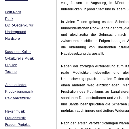
vollgefressen. In Augsburg, in München
unterdrücken. In jeder Stadt und in jedem
Polit-Rock
Punk
In vielen Texten gelang es den Scherbe
DDR-Gegenkultur
bundesdeutschen Rock-Bands gehörte, die 
Underground
und gleichzeitig die Sehnsucht nach 
Hardcore
zwischenmenschlichen Folgen beengter Wo
die Ablehnung von überhöhten Straß
Kassetten-Kultur
Hausbesetzung dargestellt.
Okkulturelle Musik
HipHop
Neben der zornigen Aufforderung zum K
Techno
reale Möglichkeit liebevoller und glei
Unterschwellig sprach aus allen Texten 
Arbeiterlieder
einen anderen Weg einzuschlagen. Meh
Produktionsmusik
Frustration des Publikums zu kanalisier
spontanen Demonstrationen und zu Hausbe
Rev. Volksmusik
und Bands beanspruchten die Scherben je
mehrfach auch innere und äußere Widersp
Hexenmusik
Frauenmusik
Nach den ersten Veröffentlichungen waren
Frauen-Projekte