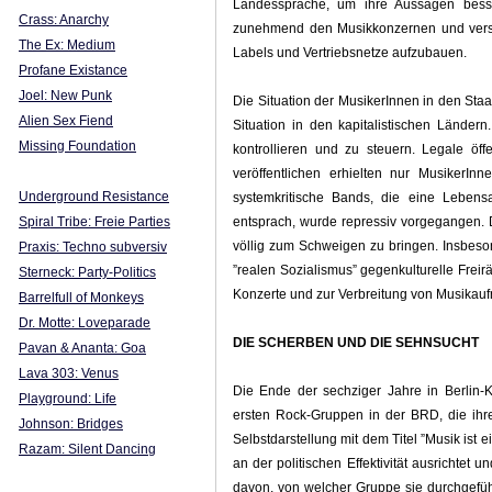
Landessprache, um ihre Aussagen besse
Crass: Anarchy
zunehmend den Musikkonzernen und versu
The Ex: Medium
Labels und Vertriebsnetze aufzubauen.
Profane Existance
Joel: New Punk
Die Situation der MusikerInnen in den Sta
Alien Sex Fiend
Situation in den kapitalistischen Ländern
Missing Foundation
kontrollieren und zu steuern. Legale öffe
veröffentlichen erhielten nur MusikerIn
Underground Resistance
systemkritische Bands, die eine Lebensa
Spiral Tribe: Freie Parties
entsprach, wurde repressiv vorgegangen. 
völlig zum Schweigen zu bringen. Insbeson
Praxis: Techno subversiv
”realen Sozialismus” gegenkulturelle Frei
Sterneck: Party-Politics
Konzerte und zur Verbreitung von Musikau
Barrelfull of Monkeys
Dr. Motte: Loveparade
DIE SCHERBEN UND DIE SEHNSUCHT
Pavan & Ananta: Goa
Lava 303: Venus
Die Ende der sechziger Jahre in Berlin
Playground: Life
ersten Rock-Gruppen in der BRD, die ihre
Johnson: Bridges
Selbstdarstellung mit dem Titel ”Musik ist e
Razam: Silent Dancing
an der politischen Effektivität ausrichtet
davon, von welcher Gruppe sie durchgefüh