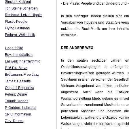
Sinclair: Kick out
- Die Plastic People und der Underground -
Ton Steine Scherben
Rimbaud: Letzte Hippie
In den siebziger Jahren stellten sich 
Plastic People
Vorgaben von Industrie und Staat. Sie ve
Flying Lesbians
nutzten die Rock-Musik um ihre inhaltl
Embryo: Weltmusik
vermitteln.
DER ANDERE WEG
Cage: Stille
Bey: Immediatism
In den späten sechziger Jahren ent
Laswell: Innerrhythmic
Oppositionsbewegungen, die anfangs ha
P16.D4: Slave
Bevölkerungskreisen getragen wurden. D
Brötzmann: Free Jazz
Strukturen in allen Bereichen der Gesellsc
James: Cassette
Vietnam. Ausgehend von linken, radikalen
Origami Republika
angestrebt. Auch wenn die Entwickl
Peters: Desire
Wunschvorstellung blieb, gelang es in vi
Troum: Drones
So verbanden zunehmend MusikerInnen aus
P-Orridge: Industrial
politischen Anspruch und betonten di
SPK: Information
Lebensgefühl, während gleichzeitig komme
Z'ev: Drums
Weise sangen viele der politisch ausgericht