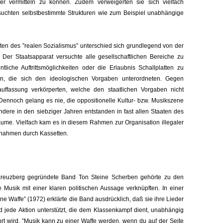
r vermitteln zu können. Zudem verweigerten sie sich vielfach
chten selbstbestimmte Strukturen wie zum Beispiel unabhängige
aten des ”realen Sozialismus” unterschied sich grundlegend von der
. Der Staatsapparat versuchte alle gesellschaftlichen Bereiche zu
ntliche Auftrittsmöglichkeiten oder die Erlaubnis Schallplatten zu
nen, die sich den ideologischen Vorgaben unterordneten. Gegen
uffassung verkörperten, welche den staatlichen Vorgaben nicht
Dennoch gelang es nie, die oppositionelle Kultur- bzw. Musikszene
dere in den siebziger Jahren entstanden in fast allen Staaten des
räume. Vielfach kam es in diesem Rahmen zur Organisation illegaler
fnahmen durch Kassetten.
-Kreuzberg gegründete Band Ton Steine Scherben gehörte zu den
 Musik mit einer klaren politischen Aussage verknüpften. In einer
ine Waffe” (1972) erklärte die Band ausdrücklich, daß sie ihre Lieder
 und jede Aktion unterstützt, die dem Klassenkampf dient, unabhängig
rt wird. ”Musik kann zu einer Waffe werden, wenn du auf der Seite