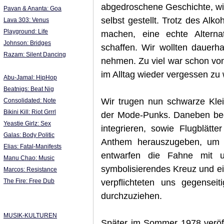
abgedroschene Geschichte, wie
Pavan & Ananta: Goa
selbst gestellt. Trotz des Alk
Lava 303: Venus
Playground: Life
machen, eine echte Alterna
Johnson: Bridges
schaffen. Wir wollten dauerh
Razam: Silent Dancing
nehmen. Zu viel war schon v
im Alltag wieder vergessen zu
Abu-Jamal: HipHop
Beatnigs: Beat Nig
Wir trugen nun schwarze Klei
Consolidated: Note
Bikini Kill: Riot Grrrl
der Mode-Punks. Daneben beg
Yeastie Girlz: Sex
integrieren, sowie Flugblätte
Galas: Body Politic
Anthem herauszugeben, um u
Elias: Fatal-Manifests
entwarfen die Fahne mit 
Manu Chao: Music
symbolisierendes Kreuz und ei
Marcos: Resistance
verpflichteten uns gegense
The Fire: Free Dub
durchzuziehen.
MUSIK-KULTUREN
Später im Sommer 1978 veröffe