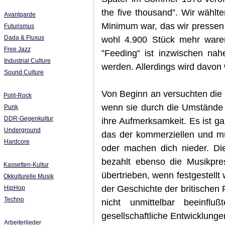
the five thousand”. Wir wählt
Avantgarde
Minimum war, das wir pressen
Futurismus
Dada & Fluxus
wohl 4.900 Stück mehr waren
Free Jazz
”Feeding” ist inzwischen nah
Industrial Culture
werden. Allerdings wird davon 
Sound Culture
Von Beginn an versuchten die
Polit-Rock
wenn sie durch die Umstände 
Punk
DDR-Gegenkultur
ihre Aufmerksamkeit. Es ist ga
Underground
das der kommerziellen und mu
Hardcore
oder machen dich nieder. Di
bezahlt ebenso die Musikpre
Kassetten-Kultur
übertrieben, wenn festgestellt 
Okkulturelle Musik
der Geschichte der britischen
HipHop
Techno
nicht unmittelbar beeinfl
gesellschaftliche Entwicklungen
Arbeiterlieder