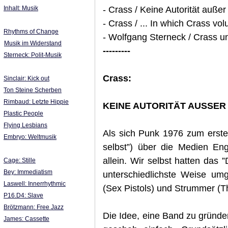
- Crass / Keine Autorität außer 
Inhalt: Musik
- Crass / ... In which Crass vol
Rhythms of Change
- Wolfgang Sterneck / Crass 
Musik im Widerstand
---------
Sterneck: Polit-Musik
Crass:
Sinclair: Kick out
Ton Steine Scherben
Rimbaud: Letzte Hippie
KEINE AUTORITÄT AUSSER
Plastic People
Flying Lesbians
Als sich Punk 1976 zum ersten
Embryo: Weltmusik
selbst”) über die Medien Eng
allein. Wir selbst hatten das ”
Cage: Stille
Bey: Immediatism
unterschiedlichste Weise umg
Laswell: Innerrhythmic
(Sex Pistols) und Strummer (
P16.D4: Slave
Brötzmann: Free Jazz
Die Idee, eine Band zu gründe
James: Cassette