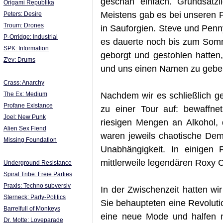
geschah einfach. Grundsätzl
Origami Republika
Meistens gab es bei unseren P
Peters: Desire
Troum: Drones
in Sauforgien. Steve und Penn
P-Orridge: Industrial
es dauerte noch bis zum Somme
SPK: Information
geborgt und gestohlen hatten
Z'ev: Drums
und uns einen Namen zu geben
Crass: Anarchy
Nachdem wir es schließlich ge
The Ex: Medium
Profane Existance
zu einer Tour auf: bewaffne
Joel: New Punk
riesigen Mengen an Alkohol, 
Alien Sex Fiend
waren jeweils chaotische Dem
Missing Foundation
Unabhängigkeit. In einigen
mittlerweile legendären Roxy Cl
Underground Resistance
Spiral Tribe: Freie Parties
Praxis: Techno subversiv
In der Zwischenzeit hatten wi
Sterneck: Party-Politics
Sie behaupteten eine Revolutio
Barrelfull of Monkeys
eine neue Mode und halfen n
Dr. Motte: Loveparade