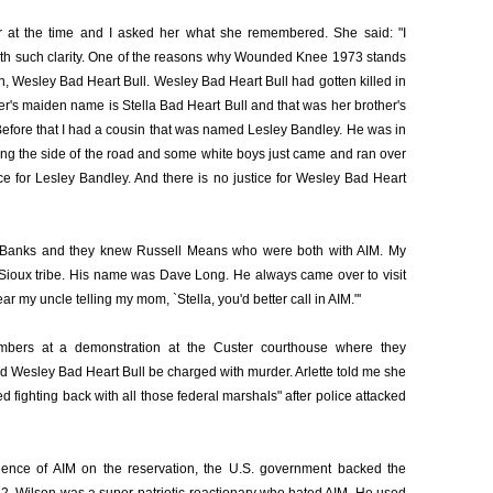
at the time and I asked her what she remembered. She said: "I
with such clarity. One of the reasons why Wounded Knee 1973 stands
, Wesley Bad Heart Bull. Wesley Bad Heart Bull had gotten killed in
r's maiden name is Stella Bad Heart Bull and that was her brother's
efore that I had a cousin that was named Lesley Bandley. He was in
ng the side of the road and some white boys just came and ran over
ce for Lesley Bandley. And there is no justice for Wesley Bad Heart
Banks and they knew Russell Means who were both with AIM. My
 Sioux tribe. His name was Dave Long. He always came over to visit
 my uncle telling my mom, `Stella, you'd better call in AIM."'
mbers at a demonstration at the Custer courthouse where they
Wesley Bad Heart Bull be charged with murder. Arlette told me she
 fighting back with all those federal marshals" after police attacked
luence of AIM on the reservation, the U.S. government backed the