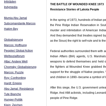
Infoläden
THE BATTLE OF WOUNDED KNEE 1973
Indymedia
Resistance Stories of Lakota People
Mumia Abu Jamal
In the spring of 1973, hundreds of Indian 
Subcomandante Marcos
the Pine Ridge Indian Reservation in So
Hakim Bey
murder and intimidation of American India
And they demanded that treaties signed b
Globalisierung
as the Sioux) the right to self-rule and to th
Marcos: Hoffnung
Peoples' Global Action
Federal authorities surrounded them with a
Weltsozialforum
Indian Affairs (BIA) agents, U.S. Marsha
Attac: Andere Welt
weapons to defend themselves and held of
the fighters at Wounded Knee grabbed the
Chomsky: Globalisierung
support for the struggle of Native people
Marcos: Puzzle
and children in 1890--became a symbol of I
Roy: Confronting
Hardt: Empire
After this siege, the U.S. government unl
Abu-Jamal: Resistance
Ridge. And AIM activists, including Leonar
Tute Bianche
people of Pine Ridge.
Hunger-Politik
Klein: Zeichen