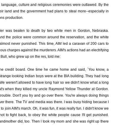
a language, culture and religious ceremonies were outlawed. By the
heir land and the government had plans to steal more--especially in
ons production.
er was beaten to death by two white men in Gordon, Nebraska.
 and the police were common around the reservation, and the white
lmost never punished. This time, AIM led a caravan of 200 cars to
rious charges against the murderers. AIM's actions had an electrifying
 Bull, who grew up on the res, told me:
he credit board. One time he came home and said, `You know, a
trange looking Indian boys were at the BIA building. They had long
' We weren't allowed to have long hair so we didn't know what a long
d that's when they killed my uncle Raymond Yellow Thunder at Gordon.
trouble. Don't you try and go over there. You're always doing things
over there. The TV and media was there. I was busy hiding because I
to join AIM's march. Oh, it was fun, it was really fun. I didn't know we
ot to fight back, to obey the white people cause I'll get punished.
randmother did, too. Then I took my mom and she was right up there