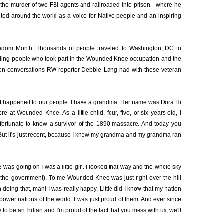
the murder of two FBI agents and railroaded into prison-- where he
ted around the world as a voice for Native people and an inspiring
dom Month. Thousands of people traveled to Washington, DC to
uding people who took part in the Wounded Knee occupation and the
d on conversations RW reporter Debbie Lang had with these veteran
what happened to our people. I have a grandma. Her name was Dora Hi
at Wounded Knee. As a little child, four, five, or six years old, I
ortunate to know a survivor of the 1890 massacre. And today you
 But it's just recent, because I knew my grandma and my grandma ran
as going on I was a little girl. I looked that way and the whole sky
y the government). To me Wounded Knee was just right over the hill
n doing that, man! I was really happy. Little did I know that my nation
power nations of the world. I was just proud of them. And ever since
 be an Indian and I'm proud of the fact that you mess with us, we'll