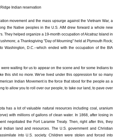
 Ridge Indian reservation
iberation movement and the mass upsurge against the Vietnam War, a
ong the Native peoples in the U.S. AIM drew forward a whole new
ers. They helped organize a 19-month occupation of Alcatraz Island in
 Rushmore; a Thanksgiving "Day of Mourning" held at Plymouth Rock;
 to Washington, D.C.--which ended with the occupation of the BIA
ere waiting for us to appear on the scene and for some Indians to
ake this shit no more. We've lived under this oppression for so many
American Indian Movement is the force that stood for the people as a
ng to allow you to roll over our people, to take our land, to pave over
a has a lot of valuable natural resources including coal, uranium
e) with millions of gallons of clean water. In 1868, after losing in
ent negotiated the Fort Laramie Treaty. Then, right after this, they
eal Indian land and resources. The U.S. government and Christian
assimilate into U.S. society. Children were stolen and forced into