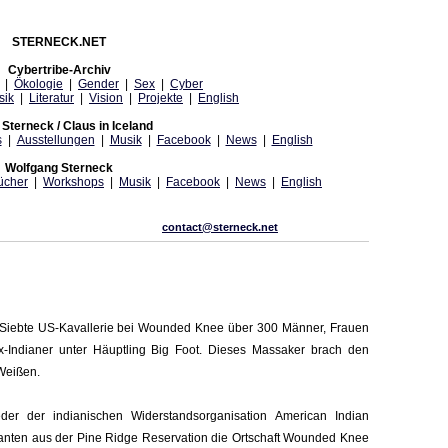
STERNECK.NET
Cybertribe-Archiv
|
Ökologie
|
Gender
|
Sex
|
Cyber
sik
|
Literatur
|
Vision
|
Projekte
|
English
Sterneck / Claus in Iceland
s
|
Ausstellungen
|
Musik
|
Facebook
|
News
|
English
Wolfgang Sterneck
ücher
|
Workshops
|
Musik
|
Facebook
|
News
|
English
contact@sterneck.net
Siebte US-Kavallerie bei Wounded Knee über 300 Männer, Frauen
-Indianer unter Häuptling Big Foot. Dieses Massaker brach den
 Weißen.
der der indianischen Widerstandsorganisation American Indian
ten aus der Pine Ridge Reservation die Ortschaft Wounded Knee