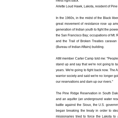
mess right back."
Arlette Loud Hawk, Lakota, resident of Pine
In the 1960s, in the midst of the Black l
great movement of resistance rose up am
generation of Indian youth to fight the pow
the San Francisco Bay; occupations of Mt.
and the Trail of Broken Treaties caravan
(Bureau of Indian Affairs) building.
AIM member Carter Camp told me: "People w
stand up and say that we're not going to t
years. We're going to fight back now. The 
warrior society and said we're no longer goi
our reservations and dam up our rivers."
The Pine Ridge Reservation in South Dakot
and an aquifer (an underground water reserv
battle against the Sioux, the U.S. governm
began breaking the treaty in order to st
missionaries tried to force the Lakota to 