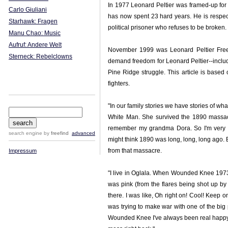
In 1977 Leonard Peltier was framed-up for 
Carlo Giuliani
has now spent 23 hard years. He is respec
Starhawk: Fragen
political prisoner who refuses to be broken.
Manu Chao: Music
Aufruf: Andere Welt
November 1999 was Leonard Peltier Free
Sterneck: Rebelclowns
demand freedom for Leonard Peltier--incl
Pine Ridge struggle. This article is base
fighters.
"In our family stories we have stories of 
White Man. She survived the 1890 massacre 
remember my grandma Dora. So I'm very f
search engine
by
freefind
advanced
might think 1890 was long, long, long ago.
from that massacre.
Impressum
"I live in Oglala. When Wounded Knee 1973 w
was pink (from the flares being shot up b
there. I was like, Oh right on! Cool! Keep o
was trying to make war with one of the big 
Wounded Knee I've always been real happy to