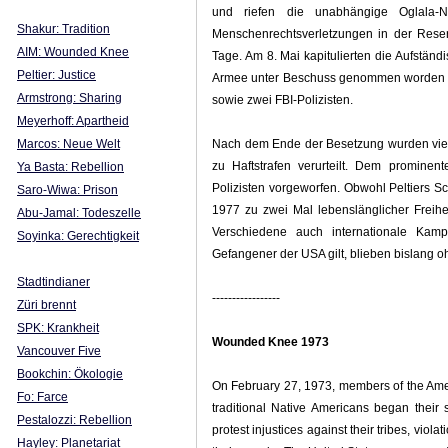
und riefen die unabhängige Oglala-N
Shakur: Tradition
Menschenrechtsverletzungen in der Reser
AIM: Wounded Knee
Tage. Am 8. Mai kapitulierten die Aufstä
Peltier: Justice
Armee unter Beschuss genommen worden wa
Armstrong: Sharing
sowie zwei FBI-Polizisten.
Meyerhoff: Apartheid
Marcos: Neue Welt
Nach dem Ende der Besetzung wurden viele
zu Haftstrafen verurteilt. Dem promine
Ya Basta: Rebellion
Polizisten vorgeworfen. Obwohl Peltiers Sc
Saro-Wiwa: Prison
1977 zu zwei Mal lebenslänglicher Freiheit
Abu-Jamal: Todeszelle
Verschiedene auch internationale Kampa
Soyinka: Gerechtigkeit
Gefangener der USA gilt, blieben bislang oh
Stadtindianer
-----------------
Züri brennt
SPK: Krankheit
Wounded Knee 1973
Vancouver Five
Bookchin: Ökologie
On February 27, 1973, members of the Amer
Fo: Farce
traditional Native Americans began thei
Pestalozzi: Rebellion
protest injustices against their tribes, vio
Hayley: Planetariat