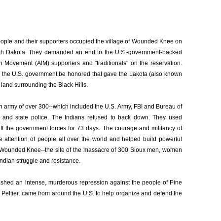
people and their supporters occupied the village of Wounded Knee on
uth Dakota. They demanded an end to the U.S.-government-backed
n Movement (AIM) supporters and "traditionals" on the reservation.
y the U.S. government be honored that gave the Lakota (also known
e land surrounding the Black Hills.
n army of over 300--which included the U.S. Army, FBI and Bureau of
ls and state police. The Indians refused to back down. They used
f the government forces for 73 days. The courage and militancy of
 attention of people all over the world and helped build powerful
s. Wounded Knee--the site of the massacre of 300 Sioux men, women
ndian struggle and resistance.
eashed an intense, murderous repression against the people of Pine
d Peltier, came from around the U.S. to help organize and defend the