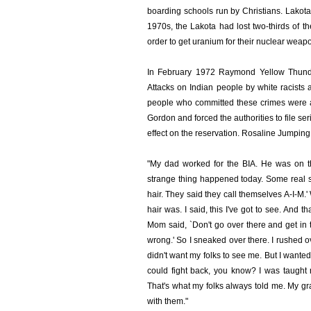
boarding schools run by Christians. Lakot
1970s, the Lakota had lost two-thirds of t
order to get uranium for their nuclear weap
In February 1972 Raymond Yellow Thund
Attacks on Indian people by white racists
people who committed these crimes were a
Gordon and forced the authorities to file se
effect on the reservation. Rosaline Jumping
"My dad worked for the BIA. He was on t
strange thing happened today. Some real s
hair. They said they call themselves A-I-M.
hair was. I said, this I've got to see. An
Mom said, `Don't go over there and get in 
wrong.' So I sneaked over there. I rushed 
didn't want my folks to see me. But I wanted 
could fight back, you know? I was taught n
That's what my folks always told me. My g
with them."