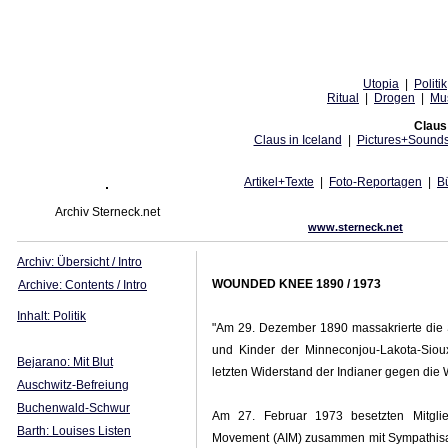
Utopia
|
Politik
Ritual
|
Drogen
|
Mu
Claus 
Claus in Iceland
|
Pictures+Sound
Artikel+Texte
|
Foto-Reportagen
|
B
Archiv Sterneck.net
www.sterneck.net
Archiv: Übersicht / Intro
WOUNDED KNEE 1890 / 1973
Archive: Contents / Intro
Inhalt: Politik
"Am 29. Dezember 1890 massakrierte die 
und Kinder der Minneconjou-Lakota-Sioux
Bejarano: Mit Blut
letzten Widerstand der Indianer gegen die
Auschwitz-Befreiung
Buchenwald-Schwur
Am 27. Februar 1973 besetzten Mitglie
Barth: Louises Listen
Movement (AIM) zusammen mit Sympathisan