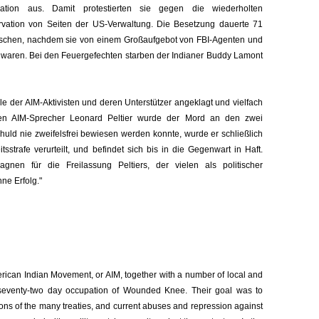
ation aus. Damit protestierten sie gegen die wiederholten
vation von Seiten der US-Verwaltung. Die Besetzung dauerte 71
ndischen, nachdem sie von einem Großaufgebot von FBI-Agenten und
ren. Bei den Feuergefechten starben der Indianer Buddy Lamont
 der AIM-Aktivisten und deren Unterstützer angeklagt und vielfach
nten AIM-Sprecher Leonard Peltier wurde der Mord an den zwei
huld nie zweifelsfrei bewiesen werden konnte, wurde er schließlich
sstrafe verurteilt, und befindet sich bis in die Gegenwart in Haft.
gnen für die Freilassung Peltiers, der vielen als politischer
ne Erfolg."
ican Indian Movement, or AIM, together with a number of local and
r seventy-two day occupation of Wounded Knee. Their goal was to
lations of the many treaties, and current abuses and repression against