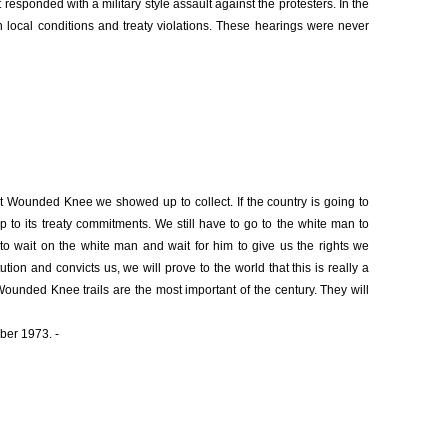
esponded with a military style assault against the protesters. In the
n local conditions and treaty violations. These hearings were never
at Wounded Knee we showed up to collect. If the country is going to
e up to its treaty commitments. We still have to go to the white man to
to wait on the white man and wait for him to give us the rights we
ution and convicts us, we will prove to the world that this is really a
 Wounded Knee trails are the most important of the century. They will
er 1973. -