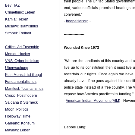
their people. The United States government r
Bey: TAZ
end, various officials promised hearings o
Crimethinc: Leben
convened."
Kamla: Hexen
-
freepeltier.org
-
Musawi: Islamismus
Strobel: Freiheit
-----------------
Critical Art Ensemble
Wounded Knee 1973
Mentor: Hacker
VNS: Cyberfeminism
"We are the landlords of this country and 
live up to its constitution then it must liv
Überwachung
ascertain our rights. Once again we have 
Kein Mensch ist illegal
already have. If he goes against his constit
Fundamentalismus
police state instead of a free country. The
Manifest: Totalitarismus
expose how America practices its funding."
Cropp: Postmodern
-
American Indian Movement (AIM)
- Novemb
Saldana & Sterneck
Moon: Politics
-----------------
Holloway: Time
Galeano: Konsum
Debbie Lang:
Mayday: Leben