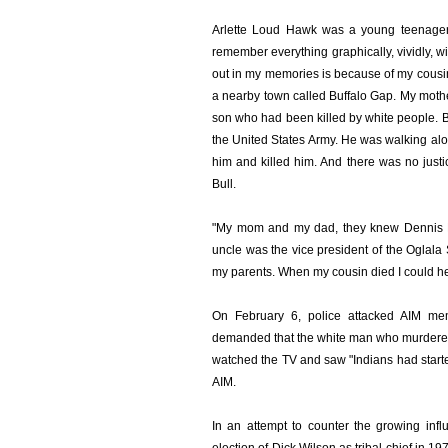
Arlette Loud Hawk was a young teenager 
remember everything graphically, vividly, 
out in my memories is because of my cousin
a nearby town called Buffalo Gap. My mothe
son who had been killed by white people. B
the United States Army. He was walking alo
him and killed him. And there was no justi
Bull.
"My mom and my dad, they knew Dennis 
uncle was the vice president of the Oglala
my parents. When my cousin died I could hear
On February 6, police attacked AIM me
demanded that the white man who murdered 
watched the TV and saw "Indians had started
AIM.
In an attempt to counter the growing inf