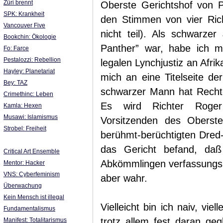
Züri brennt
Oberste Gerichtshof von P
SPK: Krankheit
den Stimmen von vier Rich
Vancouver Five
nicht teil). Als schwarzer
Bookchin: Ökologie
Panther” war, habe ich m
Fo: Farce
Pestalozzi: Rebellion
legalen Lynchjustiz an Afri
Hayley: Planetariat
mich an eine Titelseite de
Bey: TAZ
schwarzer Mann hat Rechte
Crimethinc: Leben
Es wird Richter Roger
Kamla: Hexen
Musawi: Islamismus
Vorsitzenden des Oberst
Strobel: Freiheit
berühmt-berüchtigten Dred-
das Gericht befand, daß 
Critical Art Ensemble
Abkömmlingen verfassungs
Mentor: Hacker
VNS: Cyberfeminism
aber wahr.
Überwachung
Kein Mensch ist illegal
Vielleicht bin ich naiv, vi
Fundamentalismus
trotz allem fest daran ge
Manifest: Totalitarismus