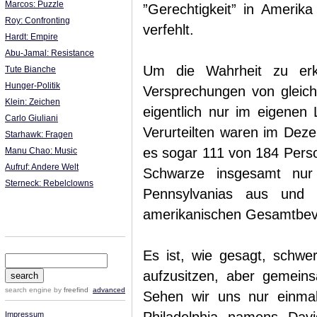
Marcos: Puzzle
”Gerechtigkeit” in Amerika
Roy: Confronting
verfehlt.
Hardt: Empire
Abu-Jamal: Resistance
Um die Wahrheit zu erk
Tute Bianche
Hunger-Politik
Versprechungen von gleich
Klein: Zeichen
eigentlich nur im eigene
Carlo Giuliani
Verurteilten waren im Dez
Starhawk: Fragen
es sogar 111 von 184 Pers
Manu Chao: Music
Aufruf: Andere Welt
Schwarze insgesamt nur
Sterneck: Rebelclowns
Pennsylvanias aus und
amerikanischen Gesamtbev
Es ist, wie gesagt, schwer
aufzusitzen, aber gemeins
search engine
by
freefind
advanced
Sehen wir uns nur einmal
Impressum