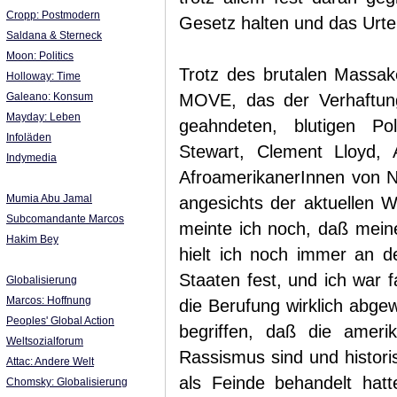
Cropp: Postmodern
Gesetz halten und das Urtei
Saldana & Sterneck
Moon: Politics
Trotz des brutalen Massak
Holloway: Time
Galeano: Konsum
MOVE, das der Verhaftung
Mayday: Leben
geahndeten, blutigen Po
Infoläden
Stewart, Clement Lloyd, 
Indymedia
AfroamerikanerInnen von Ne
Mumia Abu Jamal
angesichts der aktuellen 
Subcomandante Marcos
meinte ich noch, daß meine
Hakim Bey
hielt ich noch immer an 
Staaten fest, und ich war fa
Globalisierung
Marcos: Hoffnung
die Berufung wirklich abgew
Peoples' Global Action
begriffen, daß die amer
Weltsozialforum
Rassismus sind und histori
Attac: Andere Welt
als Feinde behandelt hat
Chomsky: Globalisierung