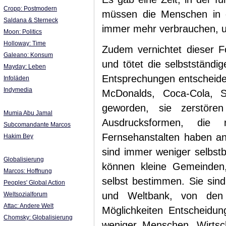
Cropp: Postmodern
müssen die Menschen in d
Saldana & Sterneck
immer mehr verbrauchen, um
Moon: Politics
Holloway: Time
Zudem vernichtet dieser For
Galeano: Konsum
und tötet die selbstständig
Mayday: Leben
Entsprechungen entscheiden
Infoläden
Indymedia
McDonalds, Coca-Cola, S
geworden, sie zerstören
Mumia Abu Jamal
Ausdrucksformen, die 
Subcomandante Marcos
Fernsehanstalten haben a
Hakim Bey
sind immer weniger selbst
Globalisierung
können kleine Gemeinden,
Marcos: Hoffnung
selbst bestimmen. Sie sind
Peoples' Global Action
und Weltbank, von den 
Weltsozialforum
Attac: Andere Welt
Möglichkeiten Entscheidun
Chomsky: Globalisierung
weniger Menschen. Wirtsch