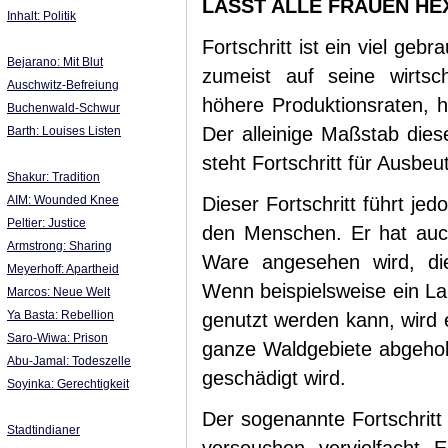
LASST ALLE FRAUEN HE
Inhalt: Politik
Fortschritt ist ein viel geb
Bejarano: Mit Blut
zumeist auf seine wirtsch
Auschwitz-Befreiung
höhere Produktionsraten,
Buchenwald-Schwur
Der alleinige Maßstab diese
Barth: Louises Listen
steht Fortschritt für Ausbe
Shakur: Tradition
AIM: Wounded Knee
Dieser Fortschritt führt j
Peltier: Justice
den Menschen. Er hat auch
Armstrong: Sharing
Ware angesehen wird, di
Meyerhoff: Apartheid
Wenn beispielsweise ein Lan
Marcos: Neue Welt
Ya Basta: Rebellion
genutzt werden kann, wird e
Saro-Wiwa: Prison
ganze Waldgebiete abgeho
Abu-Jamal: Todeszelle
geschädigt wird.
Soyinka: Gerechtigkeit
Der sogenannte Fortschritt 
Stadtindianer