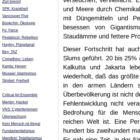
verseuchen, vervielfacht. 
Züri brennt
und Meere durch Chemikali
SPK: Krankheit
Vancouver Five
mit Düngemitteln und Pest
Bookchin: Ökologie
besessen von Gigantism
Fo: Farce
Staudämme und fettere Profi
Pestalozzi: Rebellion
Hayley: Planetariat
Dieser Fortschritt hat au
Bey: TAZ
Slums geführt. 20 bis 25% a
Crimethinc: Leben
Kalkutta und Jakarta le
Kamla: Hexen
Musawi: Islamismus
wiederholt, daß das größt
Strobel: Freiheit
in den armen Ländern se
Überbevölkerung ist nicht d
Critical Art Ensemble
Mentor: Hacker
Fehlentwicklung nicht vera
VNS: Cyberfeminism
Bedrohung für die Mens
Überwachung
reichen Welt ist. Eine Pe
Kein Mensch ist illegal
hundert bis zweihundert ma
Fundamentalismus
Manifest: Totalitarismus
Es gab eine Zeit, in der f