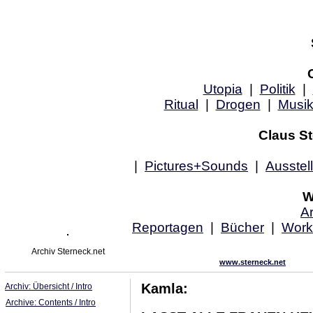
Utopia
|
Politik
|
Ritual
|
Drogen
|
Musi
Claus St
|
Pictures+Sounds
|
Ausstel
W
Ar
Reportagen
|
Bücher
|
Work
Archiv Sterneck.net
www.sterneck.net
Kamla:
Archiv: Übersicht / Intro
Archive: Contents / Intro