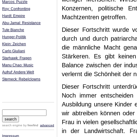
Marcos: Puzzle
Konzernen, politische E
Roy: Confronting
Hardt: Empire
Machtzentren getroffen.
Abu-Jamal: Resistance
Dieser Fortschritt wurde 
Tute Bianche
Hunger-Politik
durch und durch patriarch
Klein: Zeichen
die männliche Macht gen
Carlo Giuliani
Stärkeren. Es gibt keinen
Starhawk: Fragen
Balance zwischen der indus
Manu Chao: Music
Aufruf: Andere Welt
verlernt die Schönheit der 
Sterneck: Rebelclowns
Dieser Fortschritt unterd
Noch immer entscheiden i
Ausbildung unsere Kinder e
wir abtreiben können oder 
Frau in vielen gesellschaftl
search engine
by
freefind
advanced
in der Landwirtschaft. F
Impressum