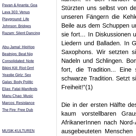
Pavan & Ananta: Goa
Stürzten uns selbst von de
Lava 303: Venus
unseren Fängern die Kehlen
Playground: Life
Beile aus dem Schuppen un
Johnson: Bridges
Razam: Silent Dancing
sie fort... In Diskussionen
Liedern und Balladen. In 
Abu-Jamal: HipHop
Saxophons. Wir setzten s
Beatnigs: Beat Nig
Nadeln und Schlingen. Bom
Consolidated: Note
Bikini Kill: Riot Grrrl
fort, die Tradition... Eine
Yeastie Girlz: Sex
schwarze Tradition. Setzt sie
Galas: Body Politic
Freiheit!”(1)
Elias: Fatal-Manifests
Manu Chao: Music
Marcos: Resistance
Die in der ersten Hälfte d
The Fire: Free Dub
kaum vorstellbaren Grau
AfrikanerInnen nach Nord-
ausgebeuteten Menschen mi
MUSIK-KULTUREN