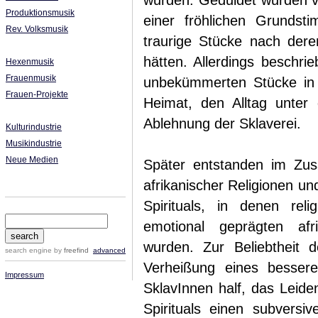
wurden. Geduldet wurden v
Produktionsmusik
einer fröhlichen Grunds
Rev. Volksmusik
traurige Stücke nach deren
hätten. Allerdings beschri
Hexenmusik
Frauenmusik
unbekümmerten Stücke in e
Frauen-Projekte
Heimat, den Alltag unte
Ablehnung der Sklaverei.
Kulturindustrie
Musikindustrie
Neue Medien
Später entstanden im Zu
afrikanischer Religionen un
Spirituals, in denen rel
emotional geprägten afr
wurden. Zur Beliebtheit de
search engine
by
freefind
advanced
Verheißung eines besser
Impressum
SklavInnen half, das Leide
Spirituals einen subversi