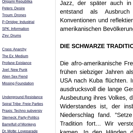
Origami Republika
Jazz, der später auch in
Peters: Desire
entstand als Ausbruch
Troum: Drones
Konventionen und reflektier
P-Orridge: Industrial
amerikanischen Bevölkerun
SPK: Information
Z'ev: Drums
DIE SCHWARZE TRADITI
Crass: Anarchy
The Ex: Medium
Die afro-amerikanische Fr
Profane Existance
Joel: New Punk
frühen siebziger Jahren al
Alien Sex Fiend
USA nach Kuba flüchten. In
Missing Foundation
ausdrucksvoll die lange Ge
Ausbeutung ihres Volkes, d
Underground Resistance
Spiral Tribe: Freie Parties
Widerstandes ist, der in
Praxis: Techno subversiv
Niederschlag fand. ”Setze 
Sterneck: Party-Politics
Tradition fort... Wir ver
Barrelfull of Monkeys
kamen. In den Händen den
Dr. Motte: Loveparade