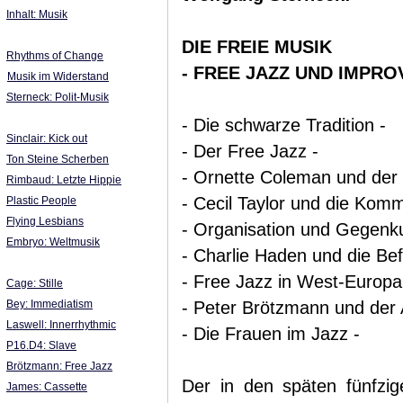
Inhalt: Musik
DIE FREIE MUSIK
Rhythms of Change
- FREE JAZZ UND IMPROV
Musik im Widerstand
Sterneck: Polit-Musik
- Die schwarze Tradition -
Sinclair: Kick out
- Der Free Jazz -
Ton Steine Scherben
- Ornette Coleman und der n
Rimbaud: Letzte Hippie
- Cecil Taylor und die Komm
Plastic People
Flying Lesbians
- Organisation und Gegenku
Embryo: Weltmusik
- Charlie Haden und die Bef
- Free Jazz in West-Europa
Cage: Stille
Bey: Immediatism
- Peter Brötzmann und der 
Laswell: Innerrhythmic
- Die Frauen im Jazz -
P16.D4: Slave
Brötzmann: Free Jazz
Der in den späten fünfz
James: Cassette