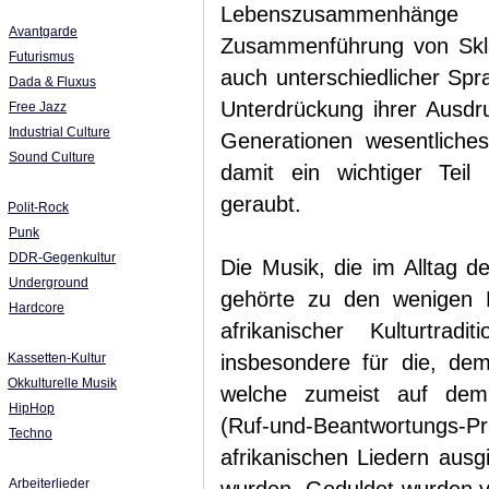
Lebenszusammenhänge
Avantgarde
Zusammenführung von Skla
Futurismus
auch unterschiedlicher Spr
Dada & Fluxus
Unterdrückung ihrer Ausdr
Free Jazz
Industrial Culture
Generationen wesentliche
Sound Culture
damit ein wichtiger Teil i
geraubt.
Polit-Rock
Punk
DDR-Gegenkultur
Die Musik, die im Alltag d
Underground
gehörte zu den wenigen B
Hardcore
afrikanischer Kulturtrad
Kassetten-Kultur
insbesondere für die, de
Okkulturelle Musik
welche zumeist auf dem w
HipHop
(Ruf-und-Beantwortung
Techno
afrikanischen Liedern aus
Arbeiterlieder