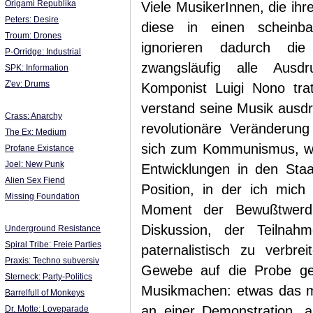
Origami Republika
Viele MusikerInnen, die ihre
Peters: Desire
diese in einen scheinb
Troum: Drones
ignorieren dadurch die
P-Orridge: Industrial
zwangsläufig alle Ausdr
SPK: Information
Z'ev: Drums
Komponist Luigi Nono tra
verstand seine Musik ausdrü
Crass: Anarchy
revolutionäre Veränderun
The Ex: Medium
sich zum Kommunismus, wob
Profane Existance
Joel: New Punk
Entwicklungen in den Staa
Alien Sex Fiend
Position, in der ich mich 
Missing Foundation
Moment der Bewußtwerdu
Diskussion, der Teilnah
Underground Resistance
Spiral Tribe: Freie Parties
paternalistisch zu verbr
Praxis: Techno subversiv
Gewebe auf die Probe ges
Sterneck: Party-Politics
Musikmachen: etwas das mi
Barrelfull of Monkeys
an einer Demonstration, a
Dr. Motte: Loveparade