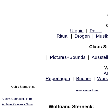
Utopia
|
Politik
|
Ritual
|
Drogen
|
Musi
Claus St
|
Pictures+Sounds
|
Ausstel
W
Ar
Reportagen
|
Bücher
|
Work
Archiv Sterneck.net
www.sterneck.net
Archiv: Übersicht / Intro
Archive: Contents / Intro
Wolfgang Sterneck: