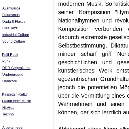
modernen Musik. So kritisi
Avantgarde
seiner Komposition ”Hym
Futurismus
Nationalhymnen und revolut
Dada & Fluxus
Komposition verbunden w
Free Jazz
Industrial Culture
dadurch extremste gesells
Sound Culture
Selbstbestimmung, Diktatu
minder scharf griff N
Polit-Rock
geschichtlichen und gese
Punk
DDR-Gegenkultur
künstlerisches Werk ents
Underground
egozentrischen Grundhaltu
Hardcore
jedoch die potentiellen Mö
Kassetten-Kultur
über die Vermittlung eines 
Okkulturelle Musik
Wahrnehmen und einen Pr
HipHop
können, der sich letztlich a
Techno
Arbeiterlieder