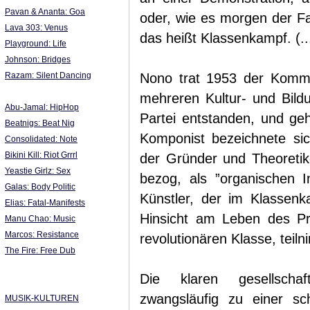
Pavan & Ananta: Goa
oder, wie es morgen der Fa
Lava 303: Venus
das heißt Klassenkampf. (...
Playground: Life
Johnson: Bridges
Razam: Silent Dancing
Nono trat 1953 der Kommun
mehreren Kultur- und Bild
Abu-Jamal: HipHop
Partei entstanden, und geh
Beatnigs: Beat Nig
Komponist bezeichnete si
Consolidated: Note
Bikini Kill: Riot Grrrl
der Gründer und Theoreti
Yeastie Girlz: Sex
bezog, als ”organischen In
Galas: Body Politic
Künstler, der im Klassenka
Elias: Fatal-Manifests
Hinsicht am Leben des Pro
Manu Chao: Music
Marcos: Resistance
revolutionären Klasse, teiln
The Fire: Free Dub
Die klaren gesellschaf
zwangsläufig zu einer sc
MUSIK-KULTUREN