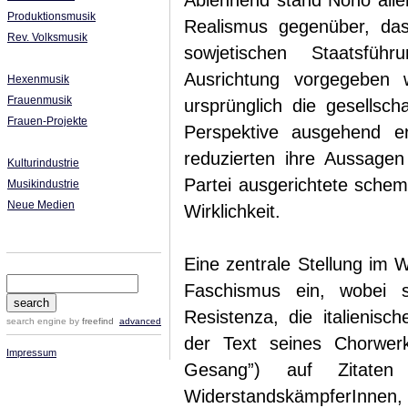
Ablehnend stand Nono alle
Produktionsmusik
Realismus gegenüber, das
Rev. Volksmusik
sowjetischen Staatsführ
Ausrichtung vorgegeben w
Hexenmusik
Frauenmusik
ursprünglich die gesellsch
Frauen-Projekte
Perspektive ausgehend er
reduzierten ihre Aussagen
Kulturindustrie
Partei ausgerichtete schem
Musikindustrie
Neue Medien
Wirklichkeit.
Eine zentrale Stellung im
Faschismus ein, wobei s
Resistenza, die italienis
search engine
by
freefind
advanced
der Text seines Chorwerk
Impressum
Gesang”) auf Zitaten a
WiderstandskämpferInnen,