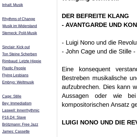
Inhalt: Musik
DER BEFREITE KLANG
Rhythms of Change
- AVANTGARDE UND KON
Musik im Widerstand
Sterneck: Polit-Musik
- Luigi Nono und die Revolu
Sinclair: Kick out
- John Cage und die Stille -
Ton Steine Scherben
Rimbaud: Letzte Hippie
Eine konsequent verstan
Plastic People
Flying Lesbians
Bestreben musikalische und
Embryo: Weltmusik
aufzubrechen. Dies kann wi
Aussagen oder wie bei
Cage: Stille
Bey: Immediatism
kompositorischen Ansatz g
Laswell: Innerrhythmic
P16.D4: Slave
LUIGI NONO UND DIE R
Brötzmann: Free Jazz
James: Cassette