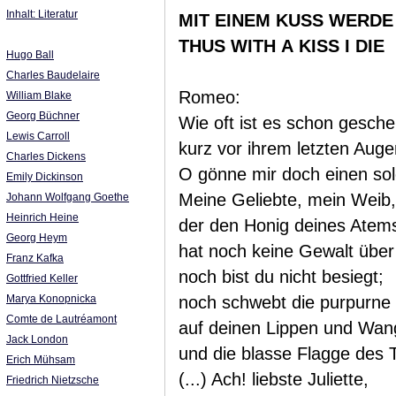
Inhalt: Literatur
MIT EINEM KUSS WERDE
THUS WITH A KISS I DIE
Hugo Ball
Charles Baudelaire
Romeo:
William Blake
Georg Büchner
Wie oft ist es schon gesch
Lewis Carroll
kurz vor ihrem letzten Aug
Charles Dickens
O gönne mir doch einen sol
Emily Dickinson
Meine Geliebte, mein Weib,
Johann Wolfgang Goethe
Heinrich Heine
der den Honig deines Atem
Georg Heym
hat noch keine Gewalt über
Franz Kafka
noch bist du nicht besiegt;
Gottfried Keller
Marya Konopnicka
noch schwebt die purpurne
Comte de Lautréamont
auf deinen Lippen und Wan
Jack London
und die blasse Flagge des T
Erich Mühsam
(...) Ach! liebste Juliette,
Friedrich Nietzsche