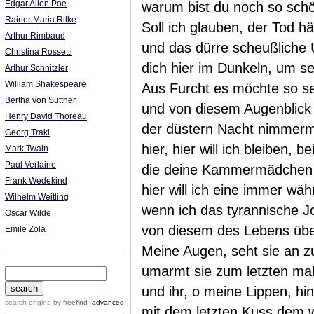
Edgar Allen Poe
warum bist du noch so sch
Rainer Maria Rilke
Soll ich glauben, der Tod hät
Arthur Rimbaud
und das dürre scheußliche 
Christina Rossetti
dich hier im Dunkeln, um se
Arthur Schnitzler
William Shakespeare
Aus Furcht es möchte so sein
Bertha von Suttner
und von diesem Augenblick 
Henry David Thoreau
der düstern Nacht nimmerm
Georg Trakl
hier, hier will ich bleiben, 
Mark Twain
Paul Verlaine
die deine Kammermädchen 
Frank Wedekind
hier will ich eine immer wä
Wilhelm Weitling
wenn ich das tyrannische J
Oscar Wilde
von diesem des Lebens über
Emile Zola
Meine Augen, seht sie an z
umarmt sie zum letzten ma
und ihr, o meine Lippen, hin
search engine
by
freefind
advanced
mit dem letzten Kuss dem 