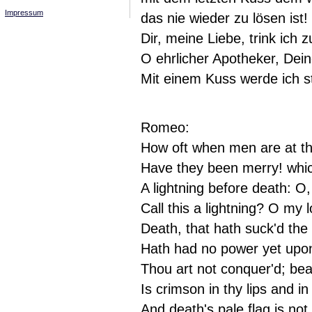
Impressum
das nie wieder zu lösen ist!
Dir, meine Liebe, trink ich z
O ehrlicher Apotheker, Dein
Mit einem Kuss werde ich s
Romeo:
How oft when men are at th
Have they been merry! which
A lightning before death: O
Call this a lightning? O my 
Death, that hath suck'd the
Hath had no power yet upon
Thou art not conquer'd; bea
Is crimson in thy lips and i
And death's pale flag is no