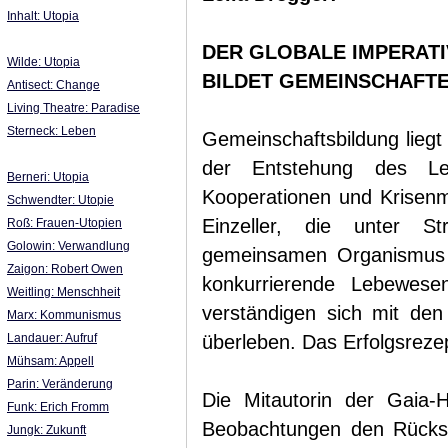
Inhalt: Utopia
DER GLOBALE IMPERATI
Wilde: Utopia
BILDET GEMEINSCHAFT
Antisect: Change
Living Theatre: Paradise
Sterneck: Leben
Gemeinschaftsbildung liegt
der Entstehung des Le
Berneri: Utopia
Kooperationen und Krisen
Schwendter: Utopie
Einzeller, die unter S
Roß: Frauen-Utopien
Golowin: Verwandlung
gemeinsamen Organismus zu
Zaigon: Robert Owen
konkurrierende Lebewes
Weitling: Menschheit
verständigen sich mit de
Marx: Kommunismus
Landauer: Aufruf
überleben. Das Erfolgsreze
Mühsam: Appell
Parin: Veränderung
Die Mitautorin der Gaia-
Funk: Erich Fromm
Beobachtungen den Rücksc
Jungk: Zukunft