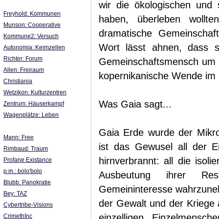
wir die ökologischen und s
Freyhold: Kommunen
haben, überleben wollt
Munson: Cooperative
dramatische Gemeinschaft
Kommune2: Versuch
Wort lässt ahnen, dass 
Autonomia: Keimzellen
Richter: Forum
Gemeinschaftsmensch um e
Allen: Freiraum
kopernikanische Wende im 
Christiania
Wetzikon: Kulturzentren
Was Gaia sagt...
Zentrum: Häuserkampf
Wagenplätze: Leben
Gaia Erde wurde der Mikro
Mann: Free
ist das Gewusel all der E
Rimbaud: Traum
hirnverbrannt: all die isoli
Profane Existance
p.m.: bolo'bolo
Ausbeutung ihrer Res
Blubb: Panokratie
Gemeininteresse wahrzunehm
Bey: TAZ
der Gewalt und der Kriege 
Cybertribe-Visions
einzelligen Einzelmensch
CrimethInc