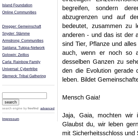
Island Foundation
begreifen, sondern der
Online Communities
abzugrenzen und auf der
bedeutet, zusammen zu le
Dregger: Gemeinschaft
Snyder: Stämme
anderen - und das ist der 
Armstrong: Communities
sind Tier, Pflanze und all
Saldana: Tukipa-Network
auch, wenn er noch so an
Golowin: Zeitlos
desselben Ganzen zu sehen.
Carla: Rainbow Family
Universal: Cybertribe
den die Evolution gerade
Sterneck: Tribal Gathering
leben. Bildet Gemeinschaft
Mensch Gaia!
search engine
by
freefind
advanced
Jaja, Gaia, mochten wir 
Impressum
Glaubst du, wir leben gern
mit Sicherheitsschloss und