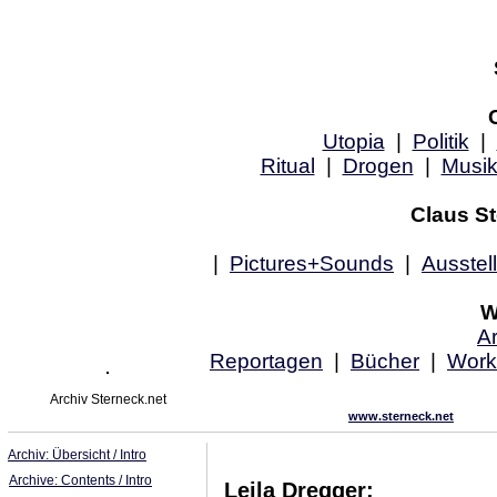
Utopia
|
Politik
|
Ritual
|
Drogen
|
Musi
Claus St
|
Pictures+Sounds
|
Ausstel
W
Ar
Reportagen
|
Bücher
|
Work
Archiv Sterneck.net
www.sterneck.net
Archiv: Übersicht / Intro
Archive: Contents / Intro
Leila Dregger: