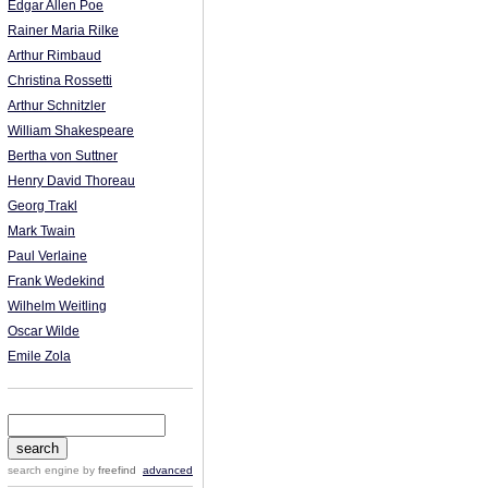
Edgar Allen Poe
Rainer Maria Rilke
Arthur Rimbaud
Christina Rossetti
Arthur Schnitzler
William Shakespeare
Bertha von Suttner
Henry David Thoreau
Georg Trakl
Mark Twain
Paul Verlaine
Frank Wedekind
Wilhelm Weitling
Oscar Wilde
Emile Zola
search engine
by
freefind
advanced