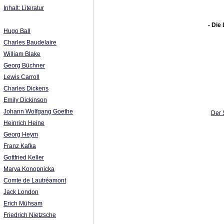
Inhalt: Literatur
- Die
Hugo Ball
Charles Baudelaire
William Blake
Georg Büchner
Lewis Carroll
Charles Dickens
Emily Dickinson
Johann Wolfgang Goethe
Der 
Heinrich Heine
Georg Heym
Franz Kafka
Gottfried Keller
Marya Konopnicka
Comte de Lautréamont
Jack London
Erich Mühsam
Friedrich Nietzsche