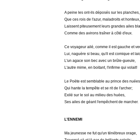
A peine les ont-ils déposés sur les planches,
Que ces rois de l'azur, maladroits et honteux,
Laissent piteusement leurs grandes ailes b
Comme des avirons traîner à côté d'eux.
Ce voyageur ailé, comme il est gauche et ve
Lui, naguère si beau, qu'il est comique et lai
L'un agace son bec avec un brûle-gueule,
L'autre mime, en boitant, l'infirme qui volait!
Le Poète est semblable au prince des nuées
Qui hante la tempête et se rit de l'archer;
Exilé sur le sol au milieu des huées,
Ses ailes de géant l'empêchent de marcher.
L'ENNEMI
Ma jeunesse ne fut qu'un ténébreux orage,