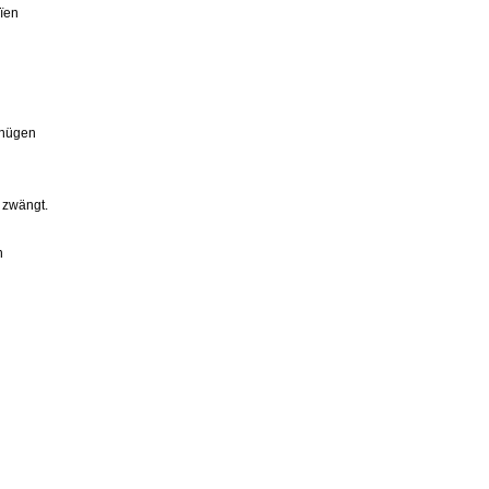
aïen
gnügen
 zwängt.
n