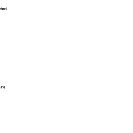
hret -
afe,