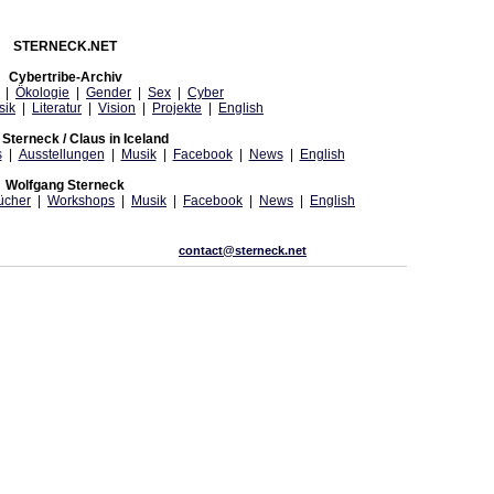
STERNECK.NET
Cybertribe-Archiv
|
Ökologie
|
Gender
|
Sex
|
Cyber
sik
|
Literatur
|
Vision
|
Projekte
|
English
Sterneck / Claus in Iceland
s
|
Ausstellungen
|
Musik
|
Facebook
|
News
|
English
Wolfgang Sterneck
ücher
|
Workshops
|
Musik
|
Facebook
|
News
|
English
contact@sterneck.net