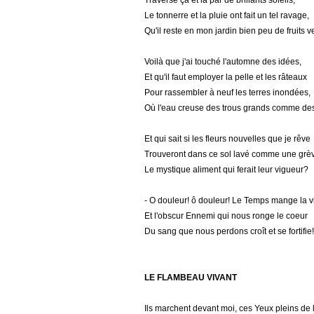
Traversé çà et là par de brillants soleils;
Le tonnerre et la pluie ont fait un tel ravage,
Qu'il reste en mon jardin bien peu de fruits v
Voilà que j'ai touché l'automne des idées,
Et qu'il faut employer la pelle et les râteaux
Pour rassembler à neuf les terres inondées,
Où l'eau creuse des trous grands comme de
Et qui sait si les fleurs nouvelles que je rêve
Trouveront dans ce sol lavé comme une grè
Le mystique aliment qui ferait leur vigueur?
- O douleur! ô douleur! Le Temps mange la v
Et l'obscur Ennemi qui nous ronge le coeur
Du sang que nous perdons croît et se fortifie!
LE FLAMBEAU VIVANT
Ils marchent devant moi, ces Yeux pleins de 