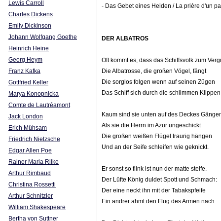
Lewis Carroll
- Das Gebet eines Heiden / La prière d'un p
Charles Dickens
Emily Dickinson
Johann Wolfgang Goethe
DER ALBATROS
Heinrich Heine
Georg Heym
Oft kommt es, dass das Schiffsvolk zum Ver
Franz Kafka
Die Albatrosse, die großen Vögel, fängt
Die sorglos folgen wenn auf seinen Zügen
Gottfried Keller
Das Schiff sich durch die schlimmen Klippen
Marya Konopnicka
Comte de Lautréamont
Kaum sind sie unten auf des Deckes Gänge
Jack London
Als sie die Herrn im Azur ungeschickt
Erich Mühsam
Die großen weißen Flügel traurig hängen
Friedrich Nietzsche
Und an der Seife schleifen wie geknickt.
Edgar Allen Poe
Rainer Maria Rilke
Er sonst so flink ist nun der matte steife.
Arthur Rimbaud
Der Lüfte König duldet Spott und Schmach:
Christina Rossetti
Der eine neckt ihn mit der Tabakspfeife
Arthur Schnitzler
Ein andrer ahmt den Flug des Armen nach.
William Shakespeare
Bertha von Suttner