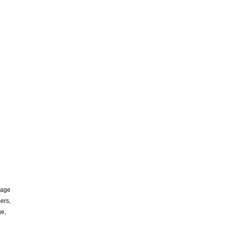
page
ers,
ge,