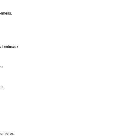
ermeils.
s tombeaux.
ve
ie,
lumières,