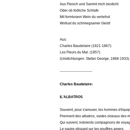
Aus Fleisch und Sammt mich besticht
Oder ob tödliche Schlafe
Mit formlosem Wein du verleihst
Wollust du schmiegsamer Geist!
Aus:
Charles Baudelaire (1821-1867):
Les Fleurs du Mal. (1857).
(Umdichtungen: Stefan George, 1868-1933).
----------------------------
Charles Baudelaire:
IL'ALBATROS
Souvent, pour s'amuser, les hommes d'équi
Prennent des albatros, vastes oiseaux des m
Qui suivent, indolents compagnons de voya
Le navire glissant sur les gouffres amers.