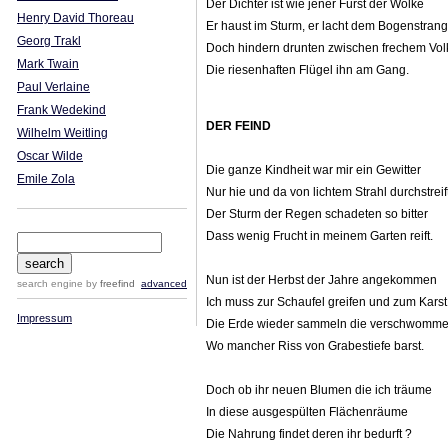
Der Dichter ist wie jener Fürst der Wolke
Henry David Thoreau
Er haust im Sturm, er lacht dem Bogenstrang
Georg Trakl
Doch hindern drunten zwischen frechem Vol
Mark Twain
Die riesenhaften Flügel ihn am Gang.
Paul Verlaine
Frank Wedekind
DER FEIND
Wilhelm Weitling
Oscar Wilde
Die ganze Kindheit war mir ein Gewitter
Emile Zola
Nur hie und da von lichtem Strahl durchstreift
Der Sturm der Regen schadeten so bitter
Dass wenig Frucht in meinem Garten reift.
Nun ist der Herbst der Jahre angekommen
search engine
by
freefind
advanced
Ich muss zur Schaufel greifen und zum Karst
Impressum
Die Erde wieder sammeln die verschwomm
Wo mancher Riss von Grabestiefe barst.
Doch ob ihr neuen Blumen die ich träume
In diese ausgespülten Flächenräume
Die Nahrung findet deren ihr bedurft ?