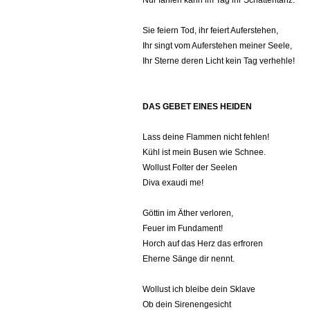
Nur fahlen kann im Tag ihr Schattentanz.
Sie feiern Tod, ihr feiert Auferstehen,
Ihr singt vom Auferstehen meiner Seele,
Ihr Sterne deren Licht kein Tag verhehle!
DAS GEBET EINES HEIDEN
Lass deine Flammen nicht fehlen!
Kühl ist mein Busen wie Schnee.
Wollust Folter der Seelen
Diva exaudi me!
Göttin im Äther verloren,
Feuer im Fundament!
Horch auf das Herz das erfroren
Eherne Sänge dir nennt.
Wollust ich bleibe dein Sklave
Ob dein Sirenengesicht