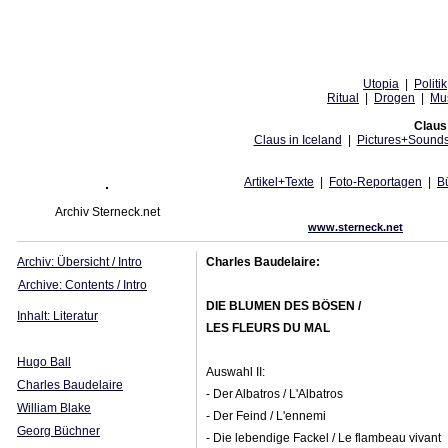
Utopia
|
Politik
Ritual
|
Drogen
|
Mu
Claus 
Claus in Iceland
|
Pictures+Sound
Artikel+Texte
|
Foto-Reportagen
|
B
Archiv Sterneck.net
www.sterneck.net
Archiv: Übersicht / Intro
Charles Baudelaire:
Archive: Contents / Intro
DIE BLUMEN DES BÖSEN /
Inhalt: Literatur
LES FLEURS DU MAL
Hugo Ball
Auswahl II:
Charles Baudelaire
- Der Albatros / L'Albatros
William Blake
- Der Feind / L'ennemi
Georg Büchner
- Die lebendige Fackel / Le flambeau vivant