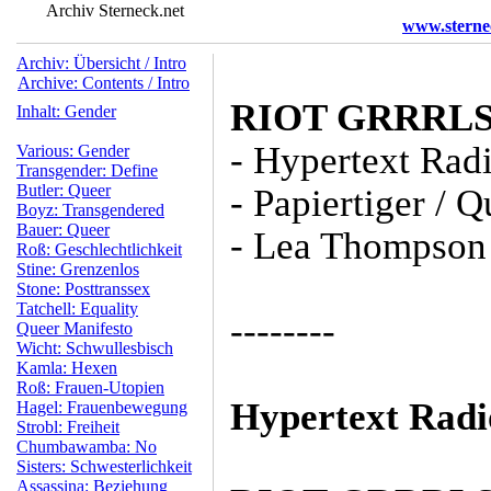
Archiv Sterneck.net
www.sterne
Archiv: Übersicht / Intro
Archive: Contents / Intro
RIOT GRRRLS
Inhalt: Gender
- Hypertext Radi
Various: Gender
Transgender: Define
Butler: Queer
- Papiertiger /
Boyz: Transgendered
Bauer: Queer
- Lea Thompson /
Roß: Geschlechtlichkeit
Stine: Grenzenlos
Stone: Posttranssex
Tatchell: Equality
--------
Queer Manifesto
Wicht: Schwullesbisch
Kamla: Hexen
Roß: Frauen-Utopien
Hypertext Radi
Hagel: Frauenbewegung
Strobl: Freiheit
Chumbawamba: No
Sisters: Schwesterlichkeit
Assassina: Beziehung