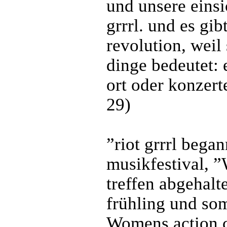
und unsere einsi
grrrl. und es gib
revolution, weil
dinge bedeutet: 
ort oder konzert
29)
”riot grrrl bega
musikfestival, 
treffen abgehalt
frühling und som
Womens action c