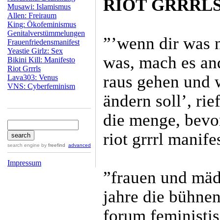
RIOT GRRRL
Musawi: Islamismus
Allen: Freiraum
King: Ökofeminismus
Genitalverstümmelungen
”’wenn dir was n
Frauenfriedensmanifest
Yeastie Girlz: Sex
was, mach es and
Bikini Kill: Manifesto
Riot Grrrls
raus gehen und 
Lava303: Venus
VNS: Cyberfeminism
ändern soll’, rie
die menge, bevor
riot grrrl manifes
search engine
by
freefind
advanced
Impressum
”frauen und mäd
jahre die bühnen
forum feministisc